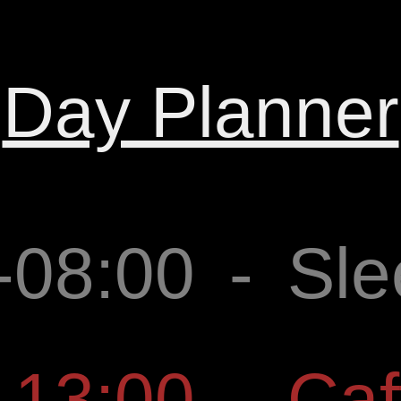
Day Planner
-08:00
-
Sle
-13:00
-
Caf