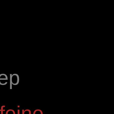
ep
feine