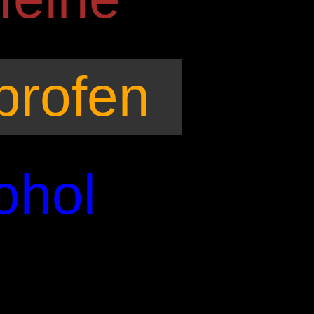
profen
ohol